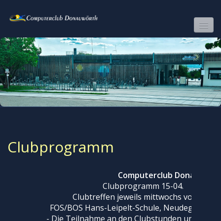
COMPUTERCLUB DONAUWÖRTH
CLUBPROGRAMM
WIR
FOTOS
FILME
Clubprogramm
SURFTIPPS
LINKS
Computerclub Donauwört
Clubprogramm 15-04. – 29.07
MITGLIEDERBEREICH
Clubtreffen jeweils mittwochs von 16.15 
DAMALS-HEUTE
FOS/BOS Hans-Leipelt-Schule, Neudegger Allee
- Die Teilnahme an den Clubstunden und weite