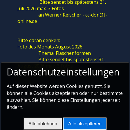
Bitte sendet bis spätestens 31.
Juli 2026 max. 3 Fotos
an Werner Reischer - cc-don@t-
online.de
Bitte daran denken:
Foto des Monats August 2026
Thema: Flaschenformen
Bitte sendet bis spätestens 31.
August 2026 max. 3 Fotos
Datenschutzeinstellungen
an Werner Reischer - cc-don@t-
online.de
Auf dieser Website werden Cookies genutzt. Sie
können alle Cookies akzeptieren oder nur bestimmte
Sommerferien
auswählen. Sie können diese Einstellungen jederzeit
Wir treffen uns wieder am 23.09.2026
ändern.
Alle ablehnen
Alle akzeptieren