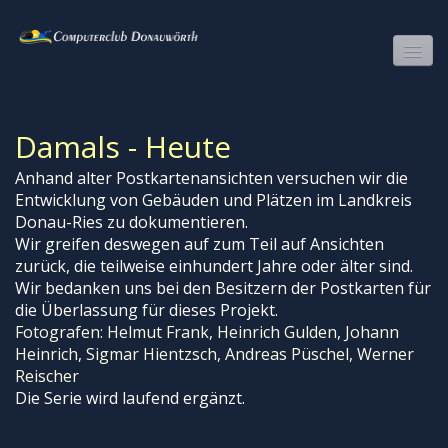
COMPUTERCLUB DONAUWÖRTH
Damals - Heute
CLUBPROGRAMM
Anhand alter Postkartenansichten versuchen wir die
WIR
Entwicklung von Gebäuden und Plätzen im Landkreis
Donau-Ries zu dokumentieren.
FOTOS
Wir greifen deswegen auf zum Teil auf Ansichten
FILME
zurück, die teilweise einhundert Jahre oder älter sind.
Wir bedanken uns bei den Besitzern der Postkarten für
SURFTIPPS
die Überlassung für dieses Projekt.
Fotografen: Helmut Frank, Heinrich Gulden, Johann
LINKS
Heinrich, Sigmar Hientzsch, Andreas Püschel, Werner
Reischer
MITGLIEDERBEREICH
Die Serie wird laufend ergänzt.
DAMALS-HEUTE