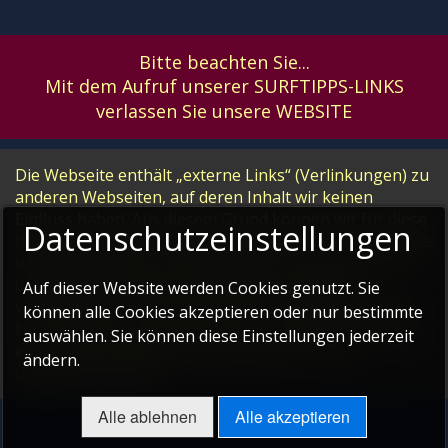
Bitte beachten Sie...
Mit dem Aufruf unserer SURFTIPPS-LINKS
verlassen Sie unsere WEBSITE
Die Webseite enthält „externe Links“ (Verlinkungen) zu
anderen Webseiten, auf deren Inhalt wir keinen
Einfluss haben. Aus diesem Grund können wir für diese
Datenschutzeinstellungen
Inhalte auch keine Gewähr übernehmen. Für die Inhalte
und Richtigkeit der bereitgestellten Informationen ist
der jeweilige Anbieter der verlinkten Webseite
Auf dieser Website werden Cookies genutzt. Sie
verantwortlich. Zum Zeitpunkt der Verlinkung waren
können alle Cookies akzeptieren oder nur bestimmte
keine Rechtsverstöße erkennbar. Bei Bekanntwerden
auswählen. Sie können diese Einstellungen jederzeit
einer solchen Rechtsverletzung wird der Link
ändern.
umgehend entfernt.
Alle ablehnen
Alle akzeptieren